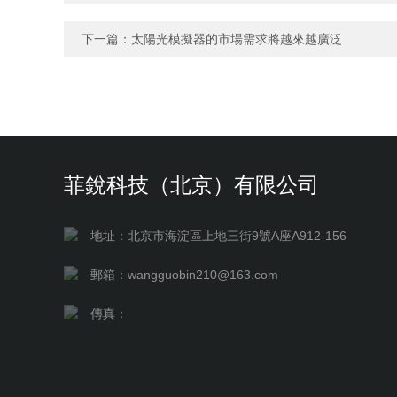
下一篇：
太陽光模擬器的市場需求將越來越廣泛
菲銳科技（北京）有限公司
地址：北京市海淀區上地三街9號A座A912-156
郵箱：wangguobin210@163.com
傳真：