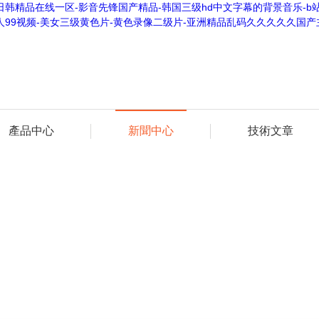
日韩精品在线一区-影音先锋国产精品-韩国三级hd中文字幕的背景音乐-b站
人99视频-美女三级黄色片-黄色录像二级片-亚洲精品乱码久久久久久国产
產品中心
新聞中心
技術文章