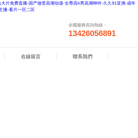
大片免费直播-国产做受高潮动漫-女尊高h男高潮呻吟-久久91亚洲-成年
主播-看片一区二区
全國服務咨詢熱線：
13426056891
在線留言
聯系我們